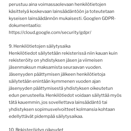
perustuu aina voimassaolevaan henkilötietojen
käsittelyä koskevaan lainsäädäntöön ja toteutetaan
kyseisen lainsäädännön mukaisesti. Googlen GDPR-
dokumentaatio:
https://cloud.google.com/security/gdpr/
9. Henkilötietojen säilytysaika
Henkilötiedot säilytetään rekisterissä niin kauan kuin
rekisteröity on yhdistyksen jäsen ja viimeisen
jäsenmaksun maksamista seuraavan vuoden.
Jäsenyyden päättymisen jälkeen henkilötietoja
säilytetään enintään kymmenen vuoden ajan
jäsenyyden päättymisestä yhdistyksen oikeutetun
edun perusteella. Henkilötiedot voidaan säilyttää myös
tätä kauemmin, jos sovellettava lainsäädäntö tai
yhdistyksen sopimusvelvoitteet kolmansia kohtaan
edellyttävät pidempää säilytysaikaa.
10. Rekisteröidyn oikeudet