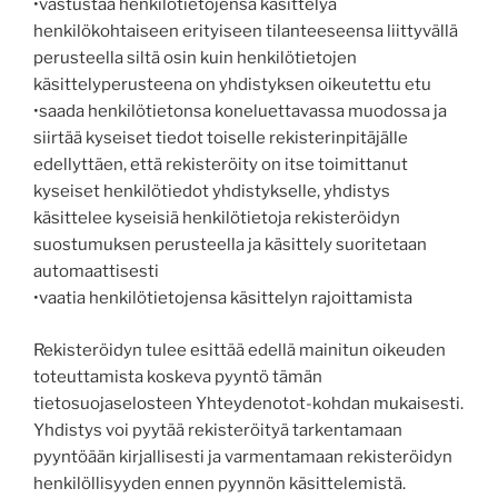
•vastustaa henkilötietojensa käsittelyä
henkilökohtaiseen erityiseen tilanteeseensa liittyvällä
perusteella siltä osin kuin henkilötietojen
käsittelyperusteena on yhdistyksen oikeutettu etu
•saada henkilötietonsa koneluettavassa muodossa ja
siirtää kyseiset tiedot toiselle rekisterinpitäjälle
edellyttäen, että rekisteröity on itse toimittanut
kyseiset henkilötiedot yhdistykselle, yhdistys
käsittelee kyseisiä henkilötietoja rekisteröidyn
suostumuksen perusteella ja käsittely suoritetaan
automaattisesti
•vaatia henkilötietojensa käsittelyn rajoittamista
Rekisteröidyn tulee esittää edellä mainitun oikeuden
toteuttamista koskeva pyyntö tämän
tietosuojaselosteen Yhteydenotot-kohdan mukaisesti.
Yhdistys voi pyytää rekisteröityä tarkentamaan
pyyntöään kirjallisesti ja varmentamaan rekisteröidyn
henkilöllisyyden ennen pyynnön käsittelemistä.