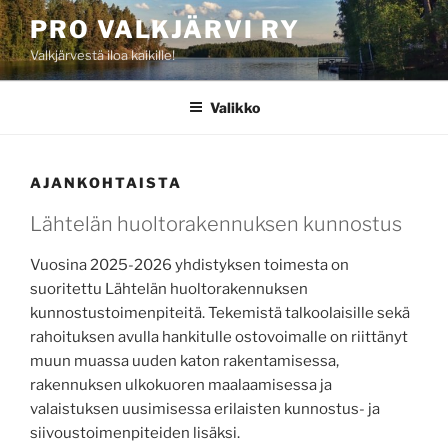
Siirry
PRO VALKJÄRVI RY
sisältöön
Valkjärvestä iloa kaikille!
Valikko
AJANKOHTAISTA
Lähtelän huoltorakennuksen kunnostus
Vuosina 2025-2026 yhdistyksen toimesta on
suoritettu Lähtelän huoltorakennuksen
kunnostustoimenpiteitä. Tekemistä talkoolaisille sekä
rahoituksen avulla hankitulle ostovoimalle on riittänyt
muun muassa uuden katon rakentamisessa,
rakennuksen ulkokuoren maalaamisessa ja
valaistuksen uusimisessa erilaisten kunnostus- ja
siivoustoimenpiteiden lisäksi.