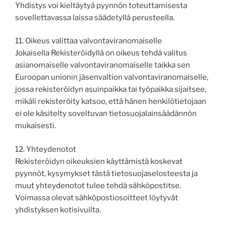
Yhdistys voi kieltäytyä pyynnön toteuttamisesta
sovellettavassa laissa säädetyllä perusteella.
11. Oikeus valittaa valvontaviranomaiselle
Jokaisella Rekisteröidyllä on oikeus tehdä valitus
asianomaiselle valvontaviranomaiselle taikka sen
Euroopan unionin jäsenvaltion valvontaviranomaiselle,
jossa rekisteröidyn asuinpaikka tai työpaikka sijaitsee,
mikäli rekisteröity katsoo, että hänen henkilötietojaan
ei ole käsitelty soveltuvan tietosuojalainsäädännön
mukaisesti.
12. Yhteydenotot
Rekisteröidyn oikeuksien käyttämistä koskevat
pyynnöt, kysymykset tästä tietosuojaselosteesta ja
muut yhteydenotot tulee tehdä sähköpostitse.
Voimassa olevat sähköpostiosoitteet löytyvät
yhdistyksen kotisivuilta.