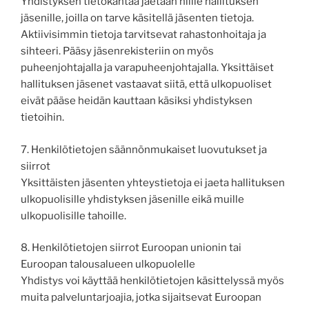
Yhdistyksen tietokantaa jaetaan niille hallituksen
jäsenille, joilla on tarve käsitellä jäsenten tietoja.
Aktiivisimmin tietoja tarvitsevat rahastonhoitaja ja
sihteeri. Pääsy jäsenrekisteriin on myös
puheenjohtajalla ja varapuheenjohtajalla. Yksittäiset
hallituksen jäsenet vastaavat siitä, että ulkopuoliset
eivät pääse heidän kauttaan käsiksi yhdistyksen
tietoihin.
7. Henkilötietojen säännönmukaiset luovutukset ja
siirrot
Yksittäisten jäsenten yhteystietoja ei jaeta hallituksen
ulkopuolisille yhdistyksen jäsenille eikä muille
ulkopuolisille tahoille.
8. Henkilötietojen siirrot Euroopan unionin tai
Euroopan talousalueen ulkopuolelle
Yhdistys voi käyttää henkilötietojen käsittelyssä myös
muita palveluntarjoajia, jotka sijaitsevat Euroopan