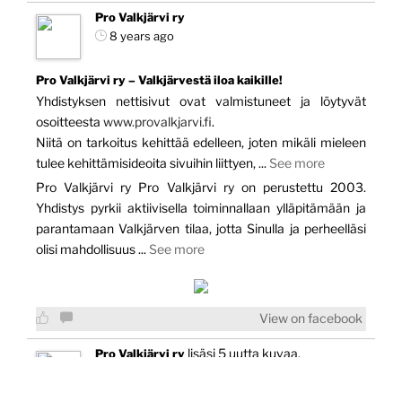
Pro Valkjärvi ry
8 years ago
Pro Valkjärvi ry – Valkjärvestä iloa kaikille!
Yhdistyksen nettisivut ovat valmistuneet ja löytyvät
osoitteesta
www.provalkjarvi.fi
.
Niitä on tarkoitus kehittää edelleen, joten mikäli mieleen
tulee kehittämisideoita sivuihin liittyen,
...
See more
Pro Valkjärvi ry Pro Valkjärvi ry on perustettu 2003.
Yhdistys pyrkii aktiivisella toiminnallaan ylläpitämään ja
parantamaan Valkjärven tilaa, jotta Sinulla ja perheelläsi
olisi mahdollisuus
...
See more
View on facebook
lisäsi 5 uutta kuvaa.
Pro Valkjärvi ry
8 years ago