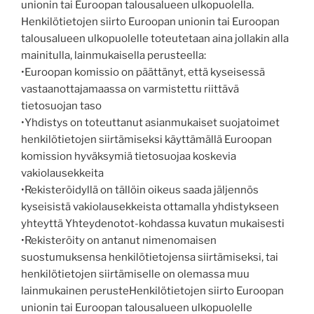
unionin tai Euroopan talousalueen ulkopuolella.
Henkilötietojen siirto Euroopan unionin tai Euroopan
talousalueen ulkopuolelle toteutetaan aina jollakin alla
mainitulla, lainmukaisella perusteella:
•Euroopan komissio on päättänyt, että kyseisessä
vastaanottajamaassa on varmistettu riittävä
tietosuojan taso
•Yhdistys on toteuttanut asianmukaiset suojatoimet
henkilötietojen siirtämiseksi käyttämällä Euroopan
komission hyväksymiä tietosuojaa koskevia
vakiolausekkeita
•Rekisteröidyllä on tällöin oikeus saada jäljennös
kyseisistä vakiolausekkeista ottamalla yhdistykseen
yhteyttä Yhteydenotot-kohdassa kuvatun mukaisesti
•Rekisteröity on antanut nimenomaisen
suostumuksensa henkilötietojensa siirtämiseksi, tai
henkilötietojen siirtämiselle on olemassa muu
lainmukainen perusteHenkilötietojen siirto Euroopan
unionin tai Euroopan talousalueen ulkopuolelle