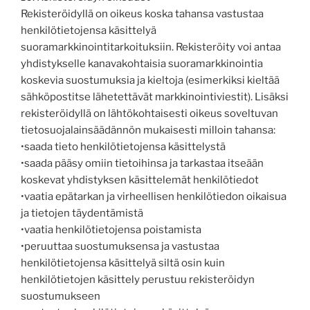
Rekisteröidyllä on oikeus koska tahansa vastustaa
henkilötietojensa käsittelyä
suoramarkkinointitarkoituksiin. Rekisteröity voi antaa
yhdistykselle kanavakohtaisia suoramarkkinointia
koskevia suostumuksia ja kieltoja (esimerkiksi kieltää
sähköpostitse lähetettävät markkinointiviestit). Lisäksi
rekisteröidyllä on lähtökohtaisesti oikeus soveltuvan
tietosuojalainsäädännön mukaisesti milloin tahansa:
•saada tieto henkilötietojensa käsittelystä
•saada pääsy omiin tietoihinsa ja tarkastaa itseään
koskevat yhdistyksen käsittelemät henkilötiedot
•vaatia epätarkan ja virheellisen henkilötiedon oikaisua
ja tietojen täydentämistä
•vaatia henkilötietojensa poistamista
•peruuttaa suostumuksensa ja vastustaa
henkilötietojensa käsittelyä siltä osin kuin
henkilötietojen käsittely perustuu rekisteröidyn
suostumukseen