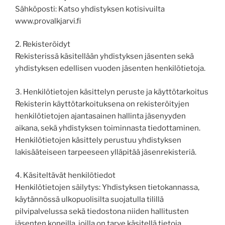
Sähköposti: Katso yhdistyksen kotisivuilta
www.provalkjarvi.fi
2. Rekisteröidyt
Rekisterissä käsitellään yhdistyksen jäsenten sekä
yhdistyksen edellisen vuoden jäsenten henkilötietoja.
3. Henkilötietojen käsittelyn peruste ja käyttötarkoitus
Rekisterin käyttötarkoituksena on rekisteröityjen
henkilötietojen ajantasainen hallinta jäsenyyden
aikana, sekä yhdistyksen toiminnasta tiedottaminen.
Henkilötietojen käsittely perustuu yhdistyksen
lakisääteiseen tarpeeseen ylläpitää jäsenrekisteriä.
4. Käsiteltävät henkilötiedot
Henkilötietojen säilytys: Yhdistyksen tietokannassa,
käytännössä ulkopuolisilta suojatulla tilillä
pilvipalvelussa sekä tiedostona niiden hallitusten
jäsenten koneilla, joilla on tarve käsitellä tietoja.